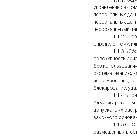
управление сайтом
персональных данн
персональных данн
персональными дан
                1.1.2. «Персональные данные» — любая информация, относящаяся к прямо или косвенно 
определенному, ил
                1.1.3. «Обработка персональных данных» — любое действие (операция) или 
совокупность дейс
без использования
систематизацию, на
использование, пер
блокирование, уда
                1.1.4. «Конфиденциальность персональных данных» — обязательное для соблюдения 
Администратором  
допускать их расп
законного основани
                1.1.5.ООО  «Остров» — это совокупность связанных между собой веб-страниц, 
размещенных в сети 