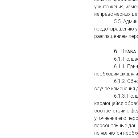
уничтожения, измен
неправомерных дейс
                5.5. Администрация совместно с Пользователем принимает все необходимые меры по 
предотвращению уб
разглашением перс
6. Права
                6.1. Пользователь вправе:

                6.1.1. Принимать свободное решение о предоставлении своих персональных данных, 
необходимых для и
                6.1.2. Обновить, дополнить предоставленную информацию о персональных данных в 
случае изменения 
                6.1.3. Пользователь имеет право на получение у Администрации информации, 
касающейся обрабо
соответствии с фе
уточнения его перс
персональные данн
не являются необх