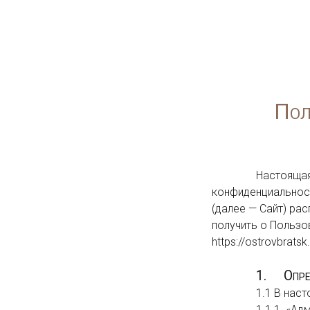
Главное
Охота
Трофеи
О нас
Пол
                Настоящая Политика конфиденциальности персональных данных (далее — Политика 
конфиденциальност
(далее — Сайт) рас
получить о Пользова
https://ostrovbratsk.r
1.     Оп
                1.1 В настоящей Политике конфиденциальности используются следующие термины:

                1.1.1. «Администрация сайта» (далее — Администрация) — уполномоченные сотрудники на 