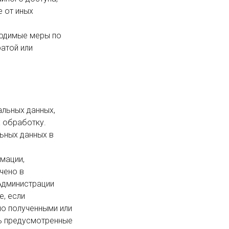
 от иных 
той или 
 обработку.

ено в 
дминистрации 
, если 
о полученными или 
ь предусмотренные 