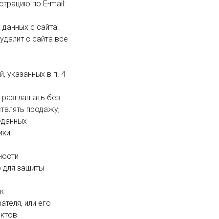
рацию по E-mail: 
удалит с сайта все 
твлять продажу, 
данных 
ки 
для защиты 
еля, или его 
ктов 