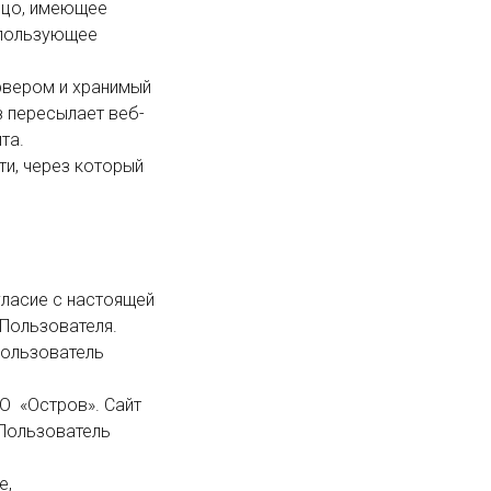
спользующее 
з пересылает веб-
а.

Пользователя.

 Пользователь 