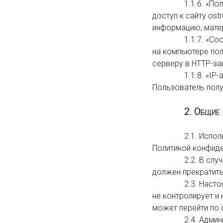
                1.1.6. «Пользователь сайта ostrov-bratsk.ru» (далее Пользователь) — лицо, имеющее 
доступ к сайту ostr
информацию, матер
                1.1.7. «Cookies» — небольшой фрагмент данных, отправленный веб-сервером и хранимый 
на компьютере пол
серверу в HTTP-за
                1.1.8. «IP-адрес» — уникальный сетевой адрес узла в компьютерной сети, через который 
Пользователь получ
2. Общие
                2.1. Использование сайта ООО  «Остров» Пользователем означает согласие с настоящей 
Политикой конфиде
                2.2. В случае несогласия с условиями Политики конфиденциальности Пользователь 
должен прекратить
                2.3. Настоящая Политика конфиденциальности применяется к сайту ООО  «Остров». Сайт 
не контролирует и 
может перейти по 
                2.4. Администрация не проверяет достоверность персональные данные, 