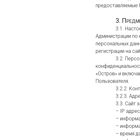
предоставляемые 
3. Предм
                3.1. Настоящая Политика конфиденциальности устанавливает обязательства 
Администрации по
персональных данн
регистрации на сай
                3.2. Персональные данные, разрешенные к обработке в рамках настоящей Политики 
конфиденциальност
«Остров» и включа
Пользователя.

                3.2.2. Контактный телефон Пользователя.

                3.2.3. Адрес электронной почты (e-mail).

                3.3. Сайт защищает Данные, которые автоматически передаются при посещении страниц:

                – IP адрес;

                – информация из cookies;

                – информация о браузере;

                – время доступа;
