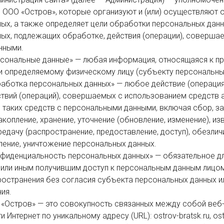
 ООО «Остров», которые организуют и (или) осуществляют 
ых, а также определяет цели обработки персональных данны
ых, подлежащих обработке, действия (операции), совершае
ными.

и определяемому физическому лицу (субъекту персональных
твий (операций), совершаемых с использованием средств а
 таких средств с персональными данными, включая сбор, зап
копление, хранение, уточнение (обновление, изменение), изв
едачу (распространение, предоставление, доступ), обезличи
ление, уничтожение персональных данных.

или иным получившим доступ к персональным данным лицом
ространения без согласия субъекта персональных данных ил
я.

Интернет по уникальному адресу (URL): ostrov-bratsk.ru, ostr