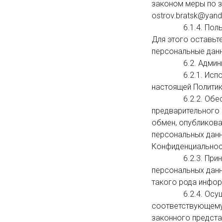
законом меры по з
ostrov.bratsk@yande
                6.1.4. Пользователь имеет право на удаление всех свои персональных данных с сайта. 
Для этого оставьте 
персональные данн
                6.2. Администрация обязана:

                6.2.1. Использовать полученную информацию исключительно для целей, указанных в п. 4 
настоящей Политик
                6.2.2. Обеспечить хранение конфиденциальной информации в тайне, не разглашать без 
предварительного 
обмен, опубликов
персональных данны
Конфиденциальност
                6.2.3. Принимать меры предосторожности для защиты конфиденциальности 
персональных данн
такого рода инфо
                6.2.4. Осуществить блокирование персональных данных, относящихся к 
соответствующему 
законного предста