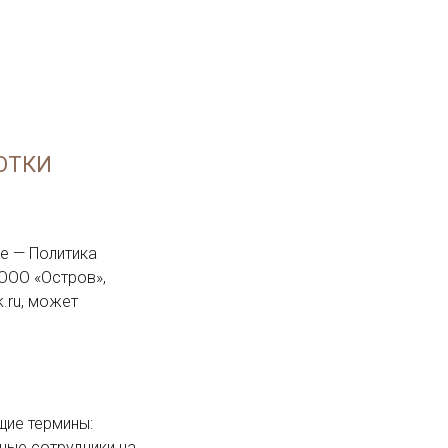
+7 (904) 124-57-91
отки
ООО «Остров», 
.ru, может 
 