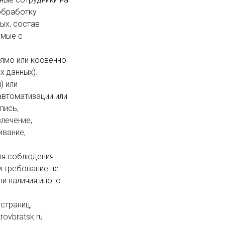
обработку 
х, состав 
мые с 
 данных).

втоматизации или 
ись, 
лечение, 
вание, 
 требование не 
и наличия иного 
ovbratsk.ru
