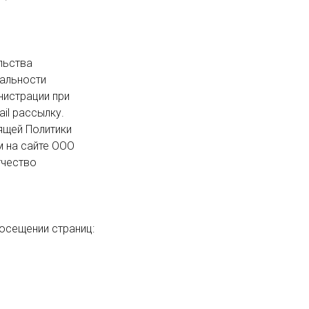
льности 
истрации при 
l рассылку.

на сайте ООО  
чество 