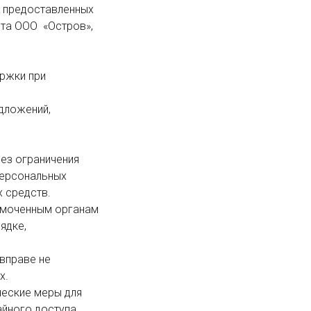
та ООО  «Остров», 
ерсональных 
 средств.

дке, 
.

ного доступа, 