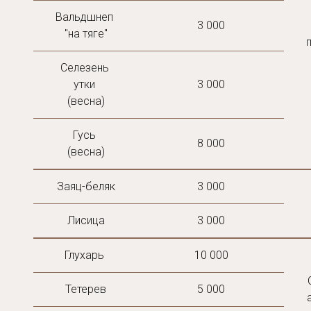
Вальдшнеп 
3 000
"на тяге"
Селезень 
утки 
3 000
(весна)
Гусь 
8 000
(весна)
Заяц-беляк
3 000
Лисица
3 000
Глухарь 
10 000
Тетерев
5 000